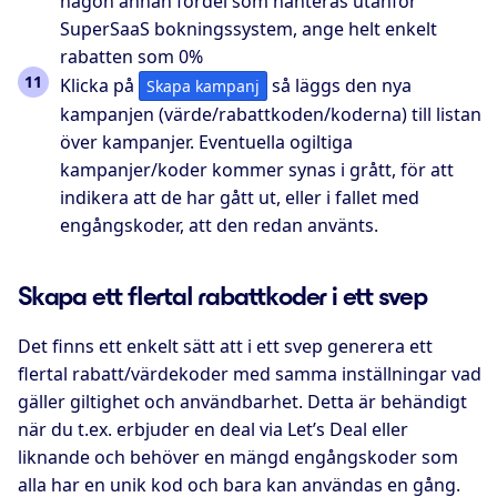
någon annan fördel som hanteras utanför
SuperSaaS bokningssystem, ange helt enkelt
rabatten som 0%
Klicka på
så läggs den nya
Skapa kampanj
kampanjen (värde/rabattkoden/koderna) till listan
över kampanjer. Eventuella ogiltiga
kampanjer/koder kommer synas i grått, för att
indikera att de har gått ut, eller i fallet med
engångskoder, att den redan använts.
Skapa ett flertal rabattkoder i ett svep
Det finns ett enkelt sätt att i ett svep generera ett
flertal rabatt/värdekoder med samma inställningar vad
gäller giltighet och användbarhet. Detta är behändigt
när du t.ex. erbjuder en deal via Let’s Deal eller
liknande och behöver en mängd engångskoder som
alla har en unik kod och bara kan användas en gång.