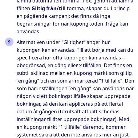
lämna datumfälten tomma. T.ex. genom att lämna
fälten
Giltig från/till
tomma, skapar du i princip
en pågående kampanj: det finns då inga
begränsningar för när kupongkoden ifråga kan
användas.
Alternativen under ”Giltighet” anger hur
kupongen kan användas. Till att börja med kan du
specificera hur ofta kupongen kan användas –
obegränsad, en gång eller x tillfällen. Det finns en
subtil skillnad mellan en kupong märkt som giltig
”en gång” och en som är markerad ”1 tillfälle”. Den
som har inställningen ”en gång” kan användas när
någon vid ett bokningstillfälle skapar upprepade
bokningar, så den kan appliceras på ett flertal
datum åt gången (förutsatt att ditt schemas
inställningar tillåter upprepade bokningar). Med
en kupong märkt ”1 tillfälle” däremot, kommer
systemet säkra att den inte används mer än just