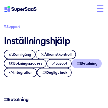
Support
Inställningshjälp
Kom igång
Åtkomstkontroll
Bokningsprocess
Layout
Betalning
Integration
Dagligt bruk
Betalning