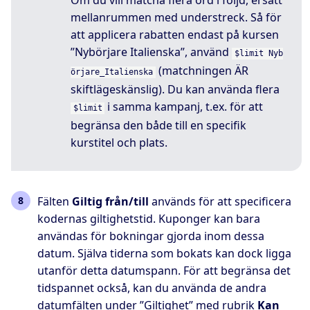
Om du vill matcha flera ord i följd, ersätt
mellanrummen med understreck. Så för
att applicera rabatten endast på kursen
”Nybörjare Italienska”, använd
$limit Nyb
(matchningen ÄR
örjare_Italienska
skiftlägeskänslig). Du kan använda flera
i samma kampanj, t.ex. för att
$limit
begränsa den både till en specifik
kurstitel och plats.
Fälten
Giltig från/till
används för att specificera
kodernas giltighetstid. Kuponger kan bara
användas för bokningar gjorda inom dessa
datum. Själva tiderna som bokats kan dock ligga
utanför detta datumspann. För att begränsa det
tidspannet också, kan du använda de andra
datumfälten under ”Giltighet” med rubrik
Kan