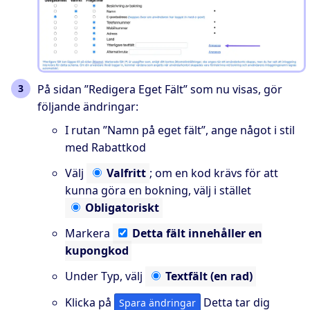
På sidan ”Redigera Eget Fält” som nu visas, gör
följande ändringar:
I rutan ”Namn på eget fält”, ange något i stil
med
Rabattkod
Välj
Valfritt
; om en kod krävs för att
kunna göra en bokning, välj i stället
Obligatoriskt
Markera
Detta
fält innehåller en
kupongkod
Under Typ, välj
Textfält
(en rad)
Klicka på
Detta tar dig
Spara ändringar