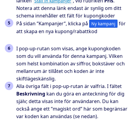
länken
, vid rubriken
Pris
.
Ställ in kampanjer
Notera att denna länk endast är synlig om ditt
schema innehåller ett fält för kupongkoder
På sidan ”Kampanjer”, klicka på
för
Ny kampanj
att skapa en nya kupong/rabattkod
I pop-up-rutan som visas, ange kupongkoden
som du vill använda för denna kampanj. Vilken
som helst kombination av siffror, bokstäver och
mellanrum är tillåtet och koden är inte
skiftlägeskänslig.
Alla övriga fält i pop-up-rutan är valfria. I fältet
Beskrivning
kan du göra en anteckning för dig
själv; detta visas inte för användaren. Du kan
också ange ett ”magiskt ord” här som begränsar
var koden kan användas (se nedan).